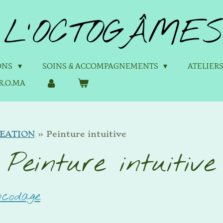
L'OCTOGÂMES
IONS
SOINS & ACCOMPAGNEMENTS
ATELIER
R.O.MA
EATION
»
Peinture intuitive
Peinture intuitive
ncodage