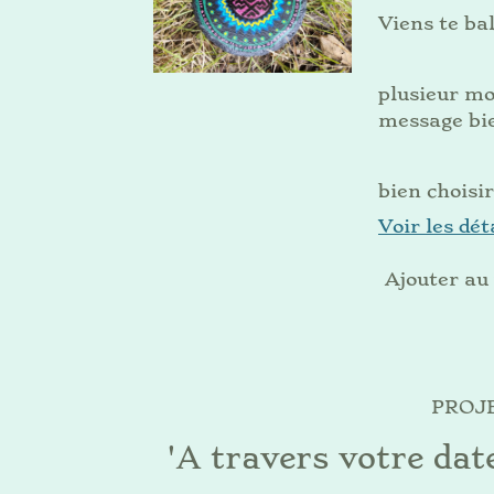
Viens te ba
plusieur mod
message bie
bien choisi
Voir les dét
Ajouter au
PROJE
'A travers votre dat