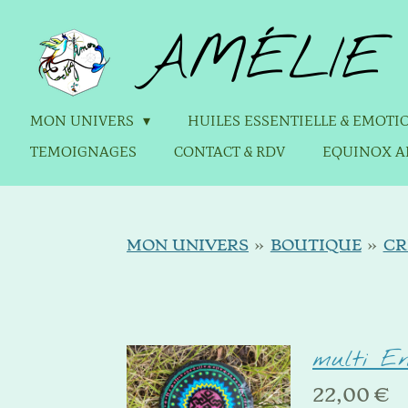
Passer
AMÉLIE 
au
contenu
principal
MON UNIVERS
HUILES ESSENTIELLE & EMOT
TEMOIGNAGES
CONTACT & RDV
EQUINOX A
MON UNIVERS
»
BOUTIQUE
»
CR
multi E
22,00 €