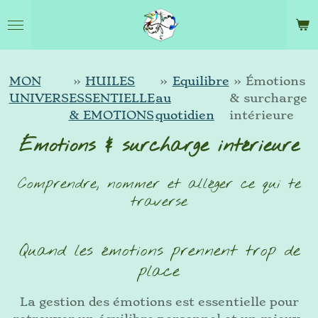
Passer
au
contenu
principal
MON
»
HUILES
»
Equilibre
»
Émotions
UNIVERS
ESSENTIELLE
au
& surcharge
& EMOTIONS
quotidien
intérieure
Émotions & surcharge intérieure
Comprendre, nommer et alléger ce qui te
traverse
Quand les émotions prennent trop de
place
La gestion des émotions est essentielle pour