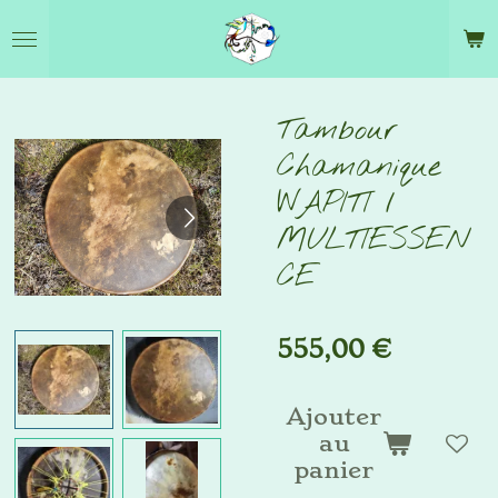
Passer
au
contenu
principal
Tambour
Chamanique
WAPITI /
MULTIESSEN
CE
555,00 €
Ajouter
au
panier