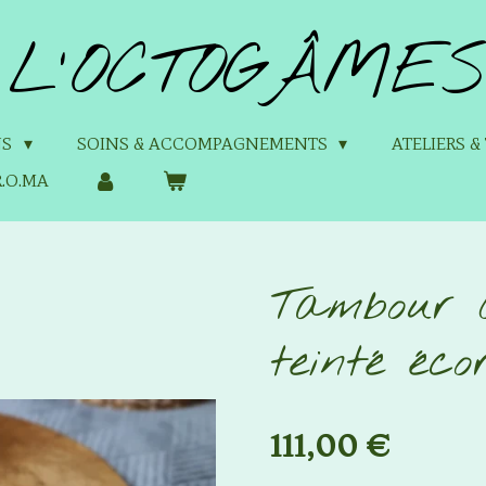
L'OCTOGÂMES
NS
SOINS & ACCOMPAGNEMENTS
ATELIERS 
.O.MA
Tambour 
teinté éc
111,00 €