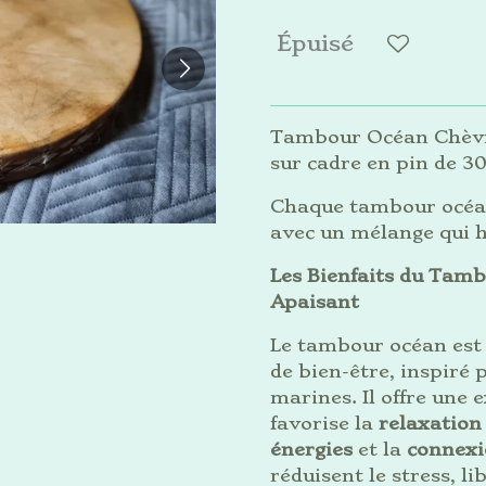
Épuisé
Tambour Océan Chèvre
sur cadre en pin de 3
Chaque tambour océan 
avec un mélange qui h
Les Bienfaits du Tam
Apaisant
Le tambour océan est 
de bien-être, inspiré
marines. Il offre une 
favorise la
relaxation
énergies
et la
connexi
réduisent le stress, l