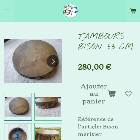
Passer
au
contenu
principal
TAMBOURS
BISON 33 CM
280,00 €
Ajouter
au
panier
Référence de
l'article:
Bison
merisier